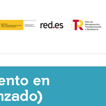
ento en
nzado)